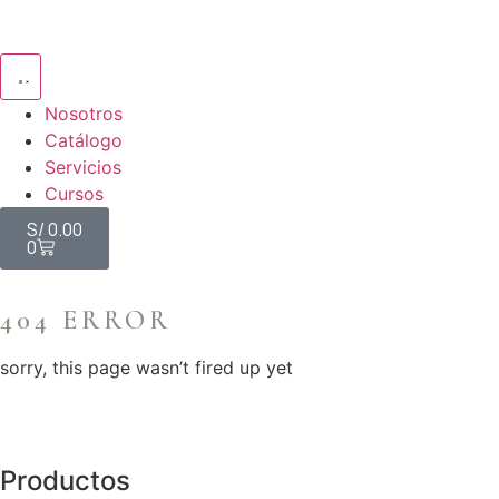
Nosotros
Catálogo
Servicios
Cursos
S/
0.00
0
404 ERROR
sorry, this page wasn’t fired up yet
Productos